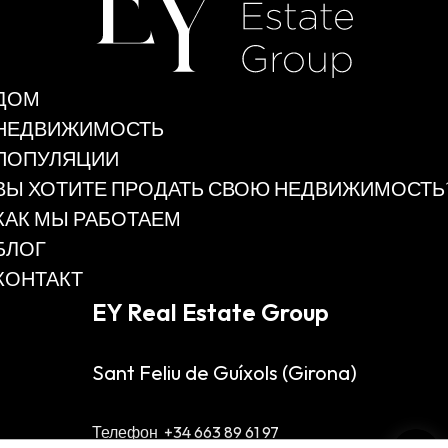
ДОМ
НЕДВИЖИМОСТЬ
ПОПУЛЯЦИИ
ВЫ ХОТИТЕ ПРОДАТЬ СВОЮ НЕДВИЖИМОСТЬ
КАК МЫ РАБОТАЕМ
БЛОГ
КОНТАКТ
EY Real Estate Group
Sant Feliu de Guíxols
(Girona)
Телефон
+34 663 89 61 97